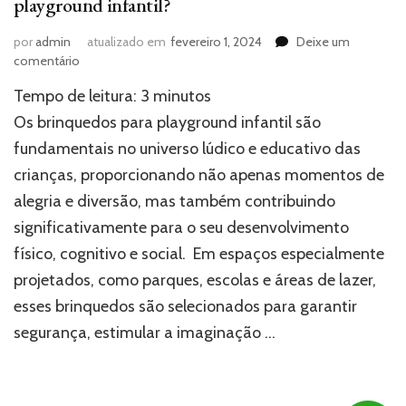
playground infantil?
por
admin
atualizado em
fevereiro 1, 2024
Deixe um
em
comentário
Por
Tempo de leitura:
3
minutos
que
investir
Os brinquedos para playground infantil são
nos
fundamentais no universo lúdico e educativo das
brinquedos
crianças, proporcionando não apenas momentos de
para
playground
alegria e diversão, mas também contribuindo
infantil?
significativamente para o seu desenvolvimento
físico, cognitivo e social. Em espaços especialmente
projetados, como parques, escolas e áreas de lazer,
esses brinquedos são selecionados para garantir
segurança, estimular a imaginação …