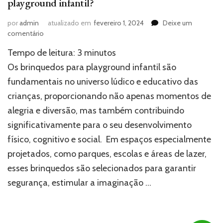
playground infantil?
por
admin
atualizado em
fevereiro 1, 2024
Deixe um
em
comentário
Por
Tempo de leitura:
3
minutos
que
investir
Os brinquedos para playground infantil são
nos
fundamentais no universo lúdico e educativo das
brinquedos
crianças, proporcionando não apenas momentos de
para
playground
alegria e diversão, mas também contribuindo
infantil?
significativamente para o seu desenvolvimento
físico, cognitivo e social. Em espaços especialmente
projetados, como parques, escolas e áreas de lazer,
esses brinquedos são selecionados para garantir
segurança, estimular a imaginação …