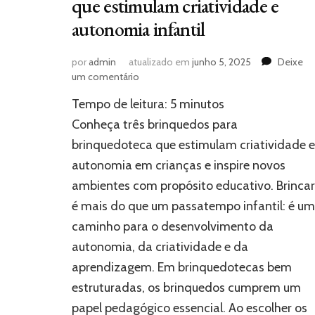
que estimulam criatividade e
autonomia infantil
por
admin
atualizado em
junho 5, 2025
Deixe
em
um comentário
3
Tempo de leitura:
5
minutos
brinquedos
para
Conheça três brinquedos para
brinquedoteca
brinquedoteca que estimulam criatividade e
que
autonomia em crianças e inspire novos
estimulam
criatividade
ambientes com propósito educativo. Brincar
e
é mais do que um passatempo infantil: é um
autonomia
infantil
caminho para o desenvolvimento da
autonomia, da criatividade e da
aprendizagem. Em brinquedotecas bem
estruturadas, os brinquedos cumprem um
papel pedagógico essencial. Ao escolher os