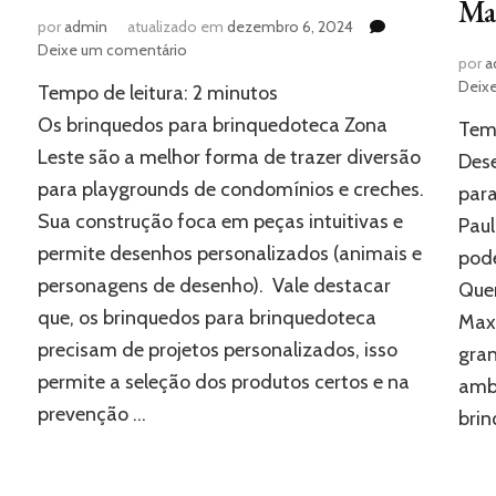
Ma
por
admin
atualizado em
dezembro 6, 2024
em
Deixe um comentário
por
a
Brinquedos
Deix
Tempo de leitura:
2
minutos
para
brinquedoteca
Os brinquedos para brinquedoteca Zona
Temp
Zona
Leste são a melhor forma de trazer diversão
Dese
Leste:
para playgrounds de condomínios e creches.
conheça
para
mais
Sua construção foca em peças intuitivas e
Paul
sobre
permite desenhos personalizados (animais e
pode
personagens de desenho). Vale destacar
Quer
que, os brinquedos para brinquedoteca
Max
precisam de projetos personalizados, isso
gran
permite a seleção dos produtos certos e na
ambi
prevenção …
brin