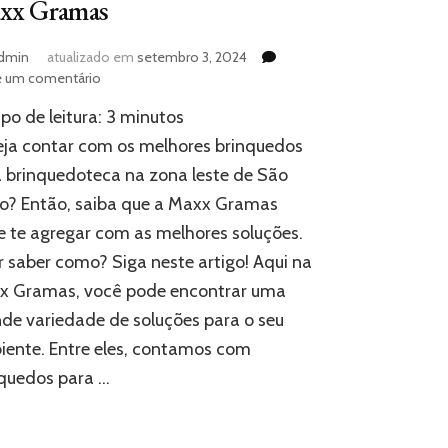
xx Gramas
dmin
atualizado em
setembro 3, 2024
em
e um comentário
Brinquedos
o de leitura:
3
minutos
para
brinquedoteca
ja contar com os melhores brinquedos
na
 brinquedoteca na zona leste de São
zona
o? Então, saiba que a Maxx Gramas
leste:
conheça
 te agregar com as melhores soluções.
os
 saber como? Siga neste artigo! Aqui na
itens
da
x Gramas, você pode encontrar uma
Maxx
de variedade de soluções para o seu
Gramas
ente. Entre eles, contamos com
quedos para …