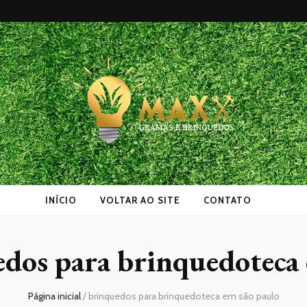
as
INÍCIO
VOLTAR AO SITE
CONTATO
dos para brinquedoteca 
Página inicial
/
brinquedos para brinquedoteca em são paulo