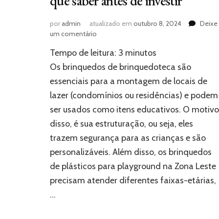
que saber antes de investir
por
admin
atualizado em
outubro 8, 2024
Deixe
em
um comentário
Brinquedos
Tempo de leitura:
3
minutos
de
brinquedoteca:
Os brinquedos de brinquedoteca são
o
essenciais para a montagem de locais de
que
lazer (condomínios ou residências) e podem
saber
antes
ser usados como itens educativos. O motivo
de
disso, é sua estruturação, ou seja, eles
investir
trazem segurança para as crianças e são
personalizáveis. Além disso, os brinquedos
de plásticos para playground na Zona Leste
precisam atender diferentes faixas-etárias,
…