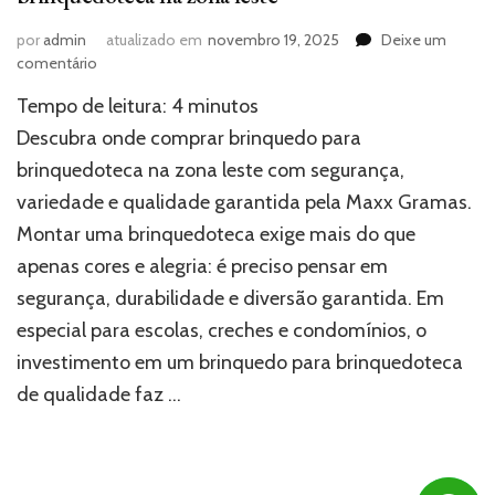
por
admin
atualizado em
novembro 19, 2025
Deixe um
em
comentário
Onde
Tempo de leitura:
4
minutos
comprar
brinquedo
Descubra onde comprar brinquedo para
para
brinquedoteca na zona leste com segurança,
brinquedoteca
variedade e qualidade garantida pela Maxx Gramas.
na
zona
Montar uma brinquedoteca exige mais do que
leste
apenas cores e alegria: é preciso pensar em
segurança, durabilidade e diversão garantida. Em
especial para escolas, creches e condomínios, o
investimento em um brinquedo para brinquedoteca
de qualidade faz …