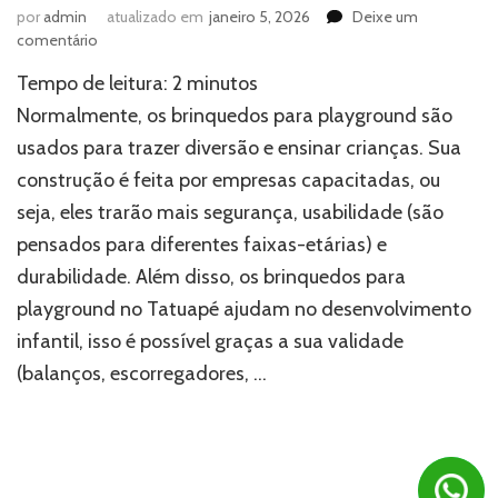
por
admin
atualizado em
janeiro 5, 2026
Deixe um
em
comentário
Brinquedos
Tempo de leitura:
2
minutos
para
playground:
Normalmente, os brinquedos para playground são
descubra
usados para trazer diversão e ensinar crianças. Sua
onde
construção é feita por empresas capacitadas, ou
comprar
seja, eles trarão mais segurança, usabilidade (são
pensados para diferentes faixas-etárias) e
durabilidade. Além disso, os brinquedos para
playground no Tatuapé ajudam no desenvolvimento
infantil, isso é possível graças a sua validade
(balanços, escorregadores, …