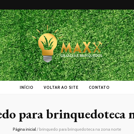
as
INÍCIO
VOLTAR AO SITE
CONTATO
do para brinquedoteca n
Página inicial
/
brinquedo para brinquedoteca na zona norte