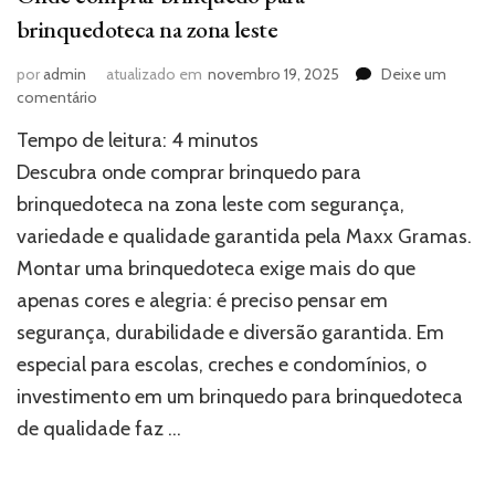
brinquedoteca na zona leste
por
admin
atualizado em
novembro 19, 2025
Deixe um
em
comentário
Onde
Tempo de leitura:
4
minutos
comprar
brinquedo
Descubra onde comprar brinquedo para
para
brinquedoteca na zona leste com segurança,
brinquedoteca
variedade e qualidade garantida pela Maxx Gramas.
na
zona
Montar uma brinquedoteca exige mais do que
leste
apenas cores e alegria: é preciso pensar em
segurança, durabilidade e diversão garantida. Em
especial para escolas, creches e condomínios, o
investimento em um brinquedo para brinquedoteca
de qualidade faz …