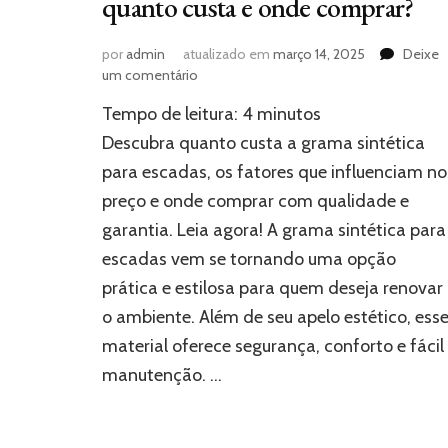
quanto custa e onde comprar?
por
admin
atualizado em
março 14, 2025
Deixe
em
um comentário
Grama
Tempo de leitura:
4
minutos
sintética
para
Descubra quanto custa a grama sintética
escadas:
para escadas, os fatores que influenciam no
quanto
preço e onde comprar com qualidade e
custa
e
garantia. Leia agora! A grama sintética para
onde
escadas vem se tornando uma opção
comprar?
prática e estilosa para quem deseja renovar
o ambiente. Além de seu apelo estético, ess
material oferece segurança, conforto e fácil
manutenção. …