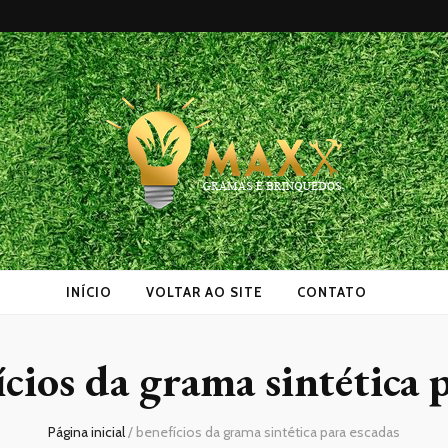
as
INÍCIO
VOLTAR AO SITE
CONTATO
cios da grama sintética 
Página inicial
/
benefícios da grama sintética para escadas