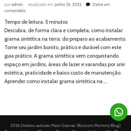
por
admin
atualizado em
junho 26, 2025
Deixe um
em
comentário
Aprenda
Tempo de leitura:
5
minutos
o
passo
Descubra, de forma clara e completa, como instalar
a
grama sintética na terra: do preparo ao acabamento.
passo
Torne seu jardim bonito, prático e durável com este
de
como
guia prático. A grama sintética vem conquistando
instalar
espaço em jardins, áreas de lazer e varandas por unir
grama
sintética
estética, praticidade e baixo custo de manutenção.
na
Aprender como instalar grama sintética na …
terra
2026 Direitos autorais
Maxx Gramas
.
Blossom Mommy Blog |