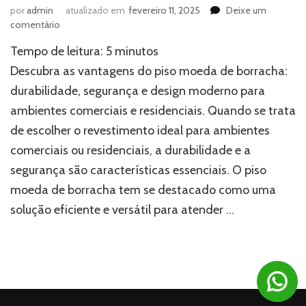
por
admin
atualizado em
fevereiro 11, 2025
Deixe um
em
comentário
Piso
Tempo de leitura:
5
minutos
moeda
de
Descubra as vantagens do piso moeda de borracha:
borracha:
durabilidade, segurança e design moderno para
a
ambientes comerciais e residenciais. Quando se trata
solução
ideal
de escolher o revestimento ideal para ambientes
para
comerciais ou residenciais, a durabilidade e a
ambientes
duráveis
segurança são características essenciais. O piso
e
moeda de borracha tem se destacado como uma
seguros
solução eficiente e versátil para atender …